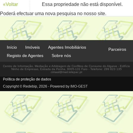
«Voltar
Essa propriedade não está disponível.
Poderá efectuar uma nova pesquisa no nosso site.
Início
Imóveis
Agentes Imobiliários
Parceiros
Registo de Agentes
Sobre nós
Centro de Informação, Mediação e Arbitragem de Conflitos de Consumo do Algarve - Edifício
Ninho de Empresas, Estrada da Penha, 8005-131 Faro - Telefone: 289 823 135
cimaal@mail.telepac.pt
Política de proteção de dados
Copyright © Redebip, 2026 - Powered by
IMO-GEST