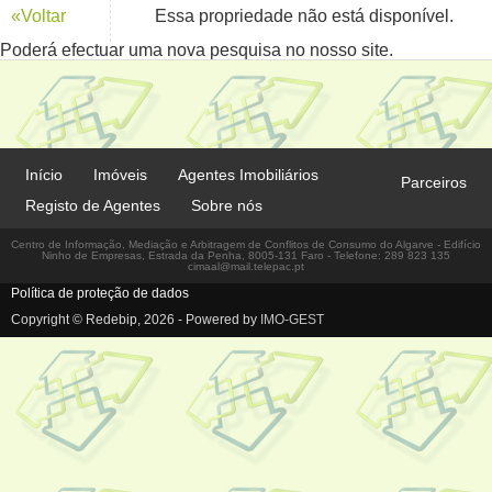
«Voltar
Essa propriedade não está disponível.
Poderá efectuar uma nova pesquisa no nosso site.
Início
Imóveis
Agentes Imobiliários
Parceiros
Registo de Agentes
Sobre nós
Centro de Informação, Mediação e Arbitragem de Conflitos de Consumo do Algarve - Edifício
Ninho de Empresas, Estrada da Penha, 8005-131 Faro - Telefone: 289 823 135
cimaal@mail.telepac.pt
Política de proteção de dados
Copyright © Redebip, 2026 - Powered by
IMO-GEST