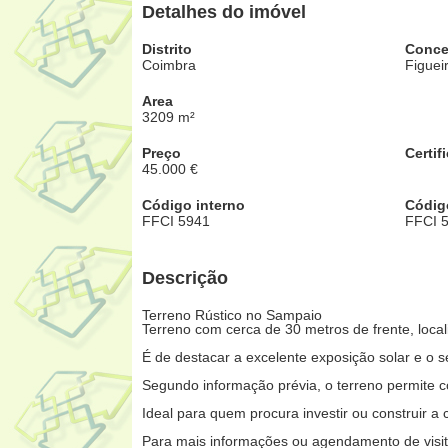
Detalhes do imóvel
Distrito
Conce
Coimbra
Figuei
Area
3209 m²
Preço
Certif
45.000 €
Código interno
Códig
FFCI 5941
FFCI 
Descrição
Terreno Rústico no Sampaio
Terreno com cerca de 30 metros de frente, loca
É de destacar a excelente exposição solar e o se
Segundo informação prévia, o terreno permite c
Ideal para quem procura investir ou construir a
Para mais informações ou agendamento de visita