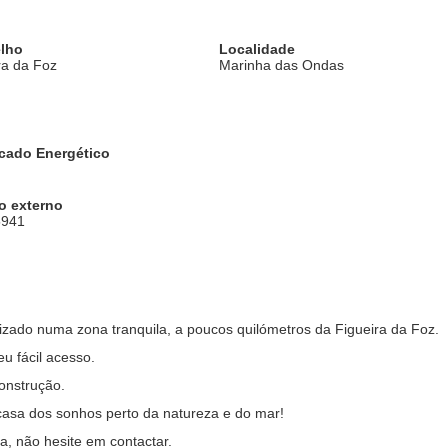
lho
Localidade
ra da Foz
Marinha das Ondas
icado Energético
o externo
5941
lizado numa zona tranquila, a poucos quilómetros da Figueira da Foz.
u fácil acesso.
onstrução.
 casa dos sonhos perto da natureza e do mar!
, não hesite em contactar.