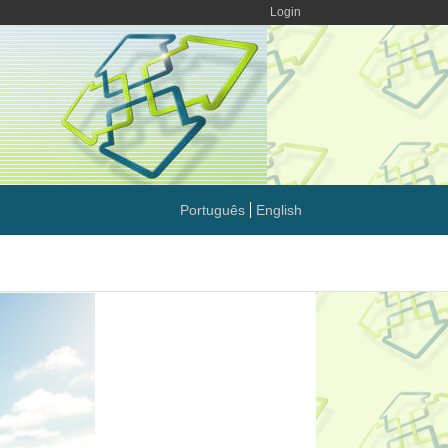
Login
Português
English