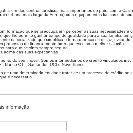
tugal. É um dos centros turísticos mais importantes do país, com o Casi
raia urbana mais larga da Europa) com equipamentos lúdicos e despor
:
com formação que se preocupa em perceber as suas necessidades e d
 que lhe permite ganhar tempo de qualidade para a sua família, amig
ente especializado que simplifica e torna o processo eficaz, evitando
s propostas de financiamento para que escolha a melhor solução
so para que se sinta sempre seguro
ria acima das suas expectativas
ento do seu imóvel. Somos intermediários de crédito vinculados inscr
PI, Banco CTT, Santander, UCI e Novo Banco.
to de uma determinada entidade tratar de um processo de crédito pelo
que é necessário.
is informação