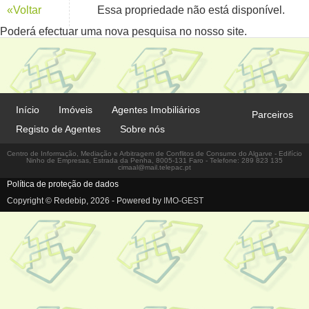
«Voltar
Essa propriedade não está disponível.
Poderá efectuar uma nova pesquisa no nosso site.
Início
Imóveis
Agentes Imobiliários
Parceiros
Registo de Agentes
Sobre nós
Centro de Informação, Mediação e Arbitragem de Conflitos de Consumo do Algarve - Edifício
Ninho de Empresas, Estrada da Penha, 8005-131 Faro - Telefone: 289 823 135
cimaal@mail.telepac.pt
Política de proteção de dados
Copyright © Redebip, 2026 - Powered by
IMO-GEST